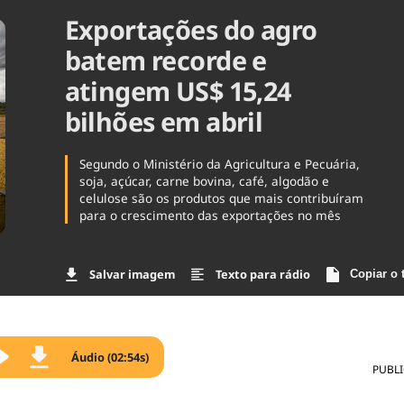
Exportações do agro
Agronegóc
Brasil
batem recorde e
Brasil Mine
Ciência & 
atingem US$ 15,24
Cinema
bilhões em abril
Comporta
Segundo o Ministério da Agricultura e Pecuária,
soja, açúcar, carne bovina, café, algodão e
celulose são os produtos que mais contribuíram
para o crescimento das exportações no mês
Salvar imagem
Texto para rádio
Copiar o 
Áudio (02:54s)
PUBL