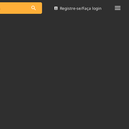
Registre-se/Faça login
s as notícias
Saneamento
s
Indicadores
 comunicador
Bioinsumos
ade Legal
Blog
Brasil Mineral
Quem somos
dentro do
Nacional e
Expediente
res.
Trabalhe no Brasil 61
Contato