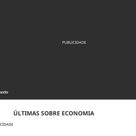
ios
Cultura
Podcast
Economia
Política
ral
Educação
Saúde
Tecnologia
Infraestrutura
Tempo
Internacional
mento
Meio Ambiente
PUBLICIDADE
texto
ÚLTIMAS SOBRE ECONOMIA
ICIDADE