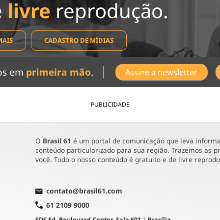
e
livre
reprodução.
MAIS
CADASTRO DE MÍDIAS
dos em
primeira mão
.
Assine a newsletter
PUBLICIDADE
O
Brasil 61
é um portal de comunicação que leva informaç
conteúdo particularizado para sua região. Trazemos as pr
você. Todo o nosso conteúdo é gratuito e de livre reprod
contato@brasil61.com
61 2109 9000
SDS Ed. Boulevard Center, Sala 601 | Brasília