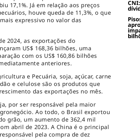
CNI:
iu 17,1%. Já em relação aos preços
dívi
ecuários, houve queda de 11,3%, o que
Piso
mais expressivo no valor das
apr
impa
bilh
 de 2024, as exportações do
ançaram US$ 168,36 bilhões, uma
aração com os US$ 160,86 bilhões
mediatamente anteriores.
icultura e Pecuária, soja, açúcar, carne
godão e celulose são os produtos que
crescimento das exportações no mês.
ja, por ser responsável pela maior
gronegócio. Ao todo, o Brasil exportou
 do grão, um aumento de 362,4 mil
m abril de 2023. A China é o principal
 responsável pela compra de dez