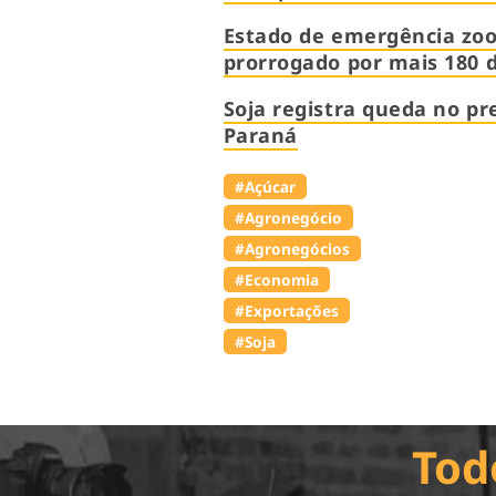
Estado de emergência zoos
prorrogado por mais 180 d
Soja registra queda no pr
Paraná
#Açúcar
#Agronegócio
#Agronegócios
#Economia
#Exportações
#Soja
Tod