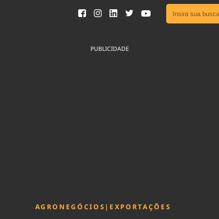
Ver toda
Podcast
PUBLICIDADE
Área do
Publicid
Fique por 
Congresso 
nossos líde
Acesse
AGRONEGÓCIOS
|
EXPORTAÇÕES