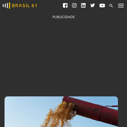
Ver todas as notícias
Saneamento
Podcasts
Indicadores
PUBLICIDADE
Área do comunicador
Bioinsumos
Publicidade Legal
Blog
Brasil Mineral
Fique por dentro do
Congresso Nacional e
Quem somos
nossos líderes.
Expediente
Acesse
Trabalhe no Brasil 61
Contato
Agronegócios
Comportamento
Meio Ambiente
Brasil
Cultura
Podcast
Brasil Mineral
Economia
Política
Ciência &
Educação
Saúde