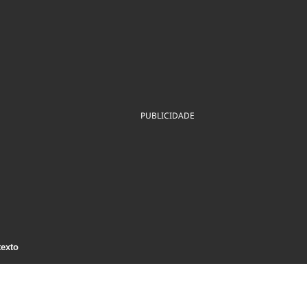
ios
Cultura
Podcast
Economia
Política
ral
Educação
Saúde
Tecnologia
Infraestrutura
Tempo
Internacional
mento
Meio Ambiente
PUBLICIDADE
texto