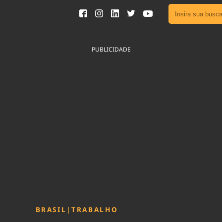
Ver toda
Podcast
PUBLICIDADE
Área do
Publicid
Fique por 
Congresso 
nossos líde
Acesse
BRASIL
|
TRABALHO