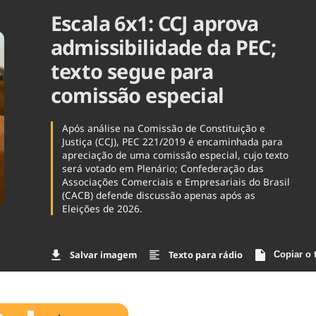
Escala 6x1: CCJ aprova
Agronegóc
Brasil
admissibilidade da PEC;
Brasil Mine
Ciência & 
texto segue para
Cinema
comissão especial
Comporta
Após análise na Comissão de Constituição e
Justiça (CCJ), PEC 221/2019 é encaminhada para
apreciação de uma comissão especial, cujo texto
será votado em Plenário; Confederação das
Associações Comerciais e Empresariais do Brasil
(CACB) defende discussão apenas após as
Eleições de 2026.
Salvar imagem
Texto para rádio
Copiar o 