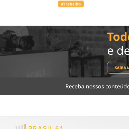
#Trabalho
Tod
e d
SAIBA 
Receba nossos conteú