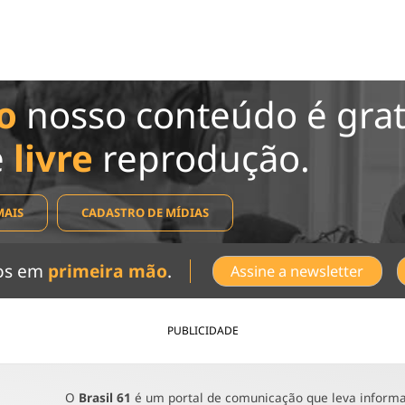
o
nosso conteúdo é grat
e
livre
reprodução.
MAIS
CADASTRO DE MÍDIAS
dos em
primeira mão
.
Assine a newsletter
PUBLICIDADE
O
Brasil 61
é um portal de comunicação que leva informaç