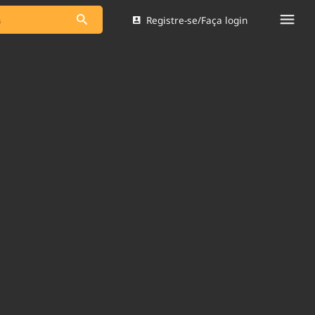
Registre-se/Faça login
s as notícias
Saneamento
s
Indicadores
 comunicador
Bioinsumos
ade Legal
Blog
Brasil Mineral
Quem somos
dentro do
Nacional e
Expediente
res.
Trabalhe no Brasil 61
Contato