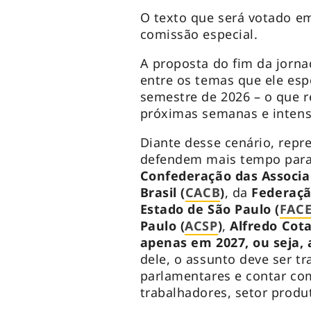
O texto que será votado em
comissão especial.
A proposta do fim da jorna
entre os temas que ele esp
semestre de 2026 – o que r
próximas semanas e intens
Diante desse cenário, repr
defendem mais tempo para 
Confederação das Associa
Brasil (
CACB
)
, da
Federaçã
Estado de São Paulo (
FAC
Paulo (
ACSP
)
,
Alfredo Cota
apenas em 2027, ou seja, 
dele, o assunto deve ser t
parlamentares e contar co
trabalhadores, setor produ