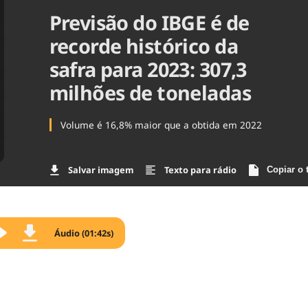
Previsão do IBGE é de
Agronegóc
Brasil
recorde histórico da
Brasil Mine
Ciência & 
safra para 2023: 307,3
Cinema
milhões de toneladas
Comporta
Volume é 16,8% maior que a obtida em 2022
Salvar imagem
Texto para rádio
Copiar o 
Áudio (01:42s)