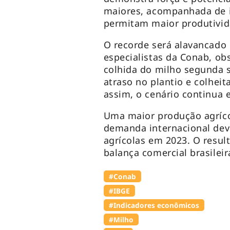
maiores, acompanhada de 
permitam maior produtivi
O recorde será alavancado 
especialistas da Conab, ob
colhida do milho segunda s
atraso no plantio e colhei
assim, o cenário continua 
Uma maior produção agríco
demanda internacional dev
agrícolas em 2023. O resul
balança comercial brasileir
#Conab
#IBGE
#Indicadores econômicos
#Milho