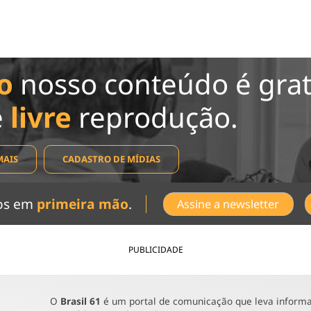
o
nosso conteúdo é grat
e
livre
reprodução.
MAIS
CADASTRO DE MÍDIAS
dos em
primeira mão
.
Assine a newsletter
PUBLICIDADE
O
Brasil 61
é um portal de comunicação que leva informaç