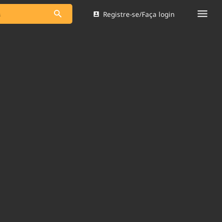
Registre-se/Faça login
s as notícias
Saneamento
s
Indicadores
 comunicador
Bioinsumos
ade Legal
Blog
Brasil Mineral
Quem somos
dentro do
Nacional e
Expediente
res.
Trabalhe no Brasil 61
Contato