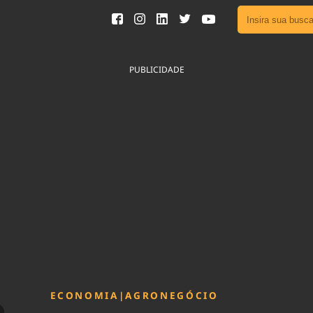
Ver toda
Podcast
PUBLICIDADE
Área do
Publicid
Fique por 
Congresso 
nossos líde
Acesse
ECONOMIA
|
AGRONEGÓCIO