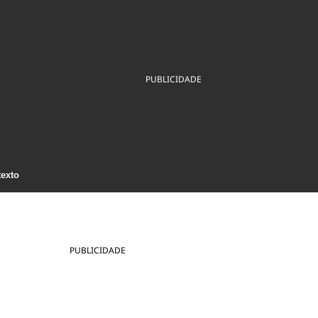
ios
Cultura
Podcast
Economia
Política
ral
Educação
Saúde
Tecnologia
Infraestrutura
Tempo
Internacional
PUBLICIDADE
mento
Meio Ambiente
texto
PUBLICIDADE