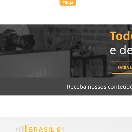
#Soja
Tod
e d
SAIBA 
Receba nossos conteú