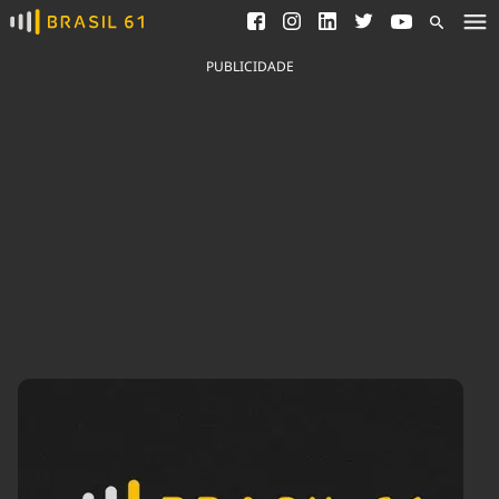
Ver todas as notícias
Saneamento
Podcasts
Indicadores
PUBLICIDADE
Área do comunicador
Bioinsumos
Publicidade Legal
Blog
Brasil Mineral
Fique por dentro do
Congresso Nacional e
Quem somos
nossos líderes.
Expediente
Acesse
Trabalhe no Brasil 61
Contato
Agronegócios
Comportamento
Meio Ambiente
Brasil
Cultura
Podcast
Brasil Mineral
Economia
Política
Ciência &
Educação
Saúde