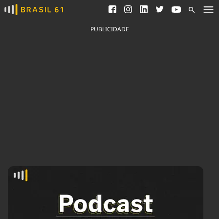
Ver todas as notícias
Saneamento
Podcasts
Indicadores
PUBLICIDADE
Área do comunicador
Bioinsumos
Publicidade Legal
Blog
Brasil Mineral
Fique por dentro do
Congresso Nacional e
Quem somos
nossos líderes.
Expediente
Acesse
Trabalhe no Brasil 61
Contato
Agronegócios
Comportamento
Meio Ambiente
Brasil
Cultura
Podcast
Brasil Mineral
Economia
Política
Ciência &
Educação
Saúde