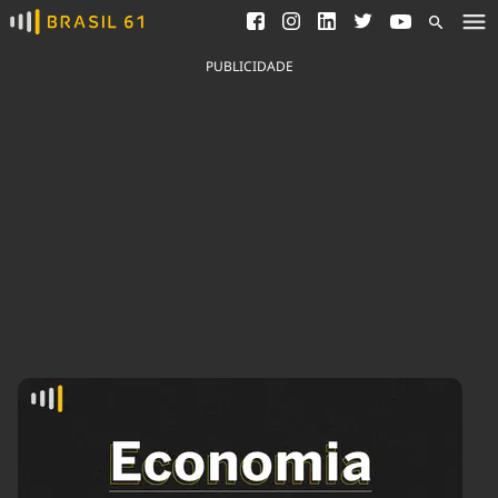
Ver todas as notícias
Saneamento
Podcasts
Indicadores
PUBLICIDADE
Área do comunicador
Bioinsumos
Publicidade Legal
Blog
Brasil Mineral
Fique por dentro do
Congresso Nacional e
Quem somos
nossos líderes.
Expediente
Acesse
Trabalhe no Brasil 61
Contato
Agronegócios
Comportamento
Meio Ambiente
Brasil
Cultura
Podcast
Brasil Mineral
Economia
Política
Ciência &
Educação
Saúde