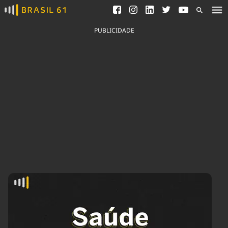
Ver todas as notícias
Saneamento
Podcasts
Indicadores
PUBLICIDADE
Área do comunicador
Bioinsumos
Publicidade Legal
Blog
Brasil Mineral
Fique por dentro do
Congresso Nacional e
Quem somos
nossos líderes.
Expediente
Acesse
Trabalhe no Brasil 61
Contato
Agronegócios
Comportamento
Meio Ambiente
Brasil
Cultura
Podcast
Brasil Mineral
Economia
Política
Ciência &
Educação
Saúde