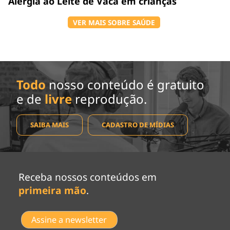
Alergia ao Leite de Vaca em crianças
VER MAIS SOBRE SAÚDE
Todo
nosso conteúdo é gratuito
e de
livre
reprodução.
SAIBA MAIS
CADASTRO DE MÍDIAS
Receba nossos conteúdos em
primeira mão
.
Assine a newsletter