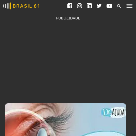
Ver todas as notícias
Saneamento
Podcasts
Indicadores
PUBLICIDADE
Área do comunicador
Bioinsumos
Publicidade Legal
Blog
Brasil Mineral
Fique por dentro do
Congresso Nacional e
Quem somos
nossos líderes.
Expediente
Acesse
Trabalhe no Brasil 61
Contato
Agronegócios
Comportamento
Meio Ambiente
Brasil
Cultura
Podcast
Brasil Mineral
Economia
Política
Ciência &
Educação
Saúde