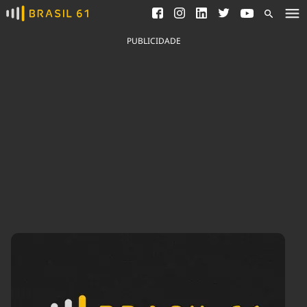
Ver todas as notícias
Saneamento
Podcasts
Indicadores
PUBLICIDADE
Área do comunicador
Bioinsumos
Publicidade Legal
Blog
Brasil Mineral
Fique por dentro do
Congresso Nacional e
Quem somos
nossos líderes.
Expediente
Acesse
Trabalhe no Brasil 61
Contato
Agronegócios
Comportamento
Meio Ambiente
Brasil
Cultura
Podcast
Brasil Mineral
Economia
Política
Ciência &
Educação
Saúde