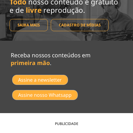
Todo
nosso conteúdo é gratuito
e de
livre
reprodução.
SAIBA MAIS
CADASTRO DE MÍDIAS
Receba nossos conteúdos em
primeira mão
.
Assine a newsletter
Assine nosso Whatsapp
PUBLICIDADE