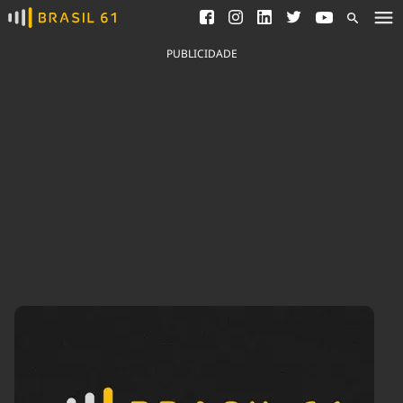
Ver todas as notícias
Saneamento
Podcasts
Indicadores
PUBLICIDADE
Área do comunicador
Bioinsumos
Publicidade Legal
Blog
Brasil Mineral
Fique por dentro do
Congresso Nacional e
Quem somos
nossos líderes.
Expediente
Acesse
Trabalhe no Brasil 61
Contato
Agronegócios
Comportamento
Meio Ambiente
Brasil
Cultura
Podcast
Brasil Mineral
Economia
Política
Ciência &
Educação
Saúde