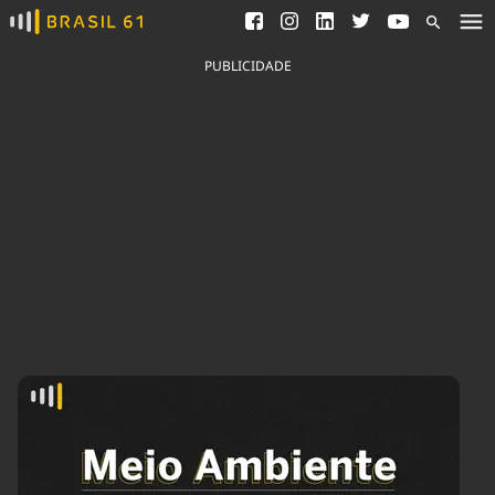
Ver todas as notícias
Saneamento
Podcasts
Indicadores
PUBLICIDADE
Área do comunicador
Bioinsumos
Publicidade Legal
Blog
Brasil Mineral
Fique por dentro do
Congresso Nacional e
Quem somos
nossos líderes.
Expediente
Acesse
Trabalhe no Brasil 61
Contato
Agronegócios
Comportamento
Meio Ambiente
Brasil
Cultura
Podcast
Brasil Mineral
Economia
Política
Ciência &
Educação
Saúde