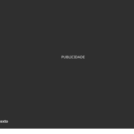
ios
Cultura
Podcast
Economia
Política
ral
Educação
Saúde
Tecnologia
Infraestrutura
Tempo
Internacional
mento
Meio Ambiente
PUBLICIDADE
texto