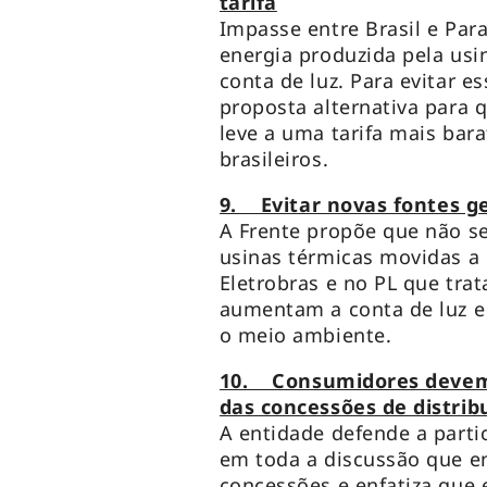
tarifa
Impasse entre Brasil e Para
energia produzida pela usi
conta de luz. Para evitar e
proposta alternativa para 
leve a uma tarifa mais bar
brasileiros.
9. Evitar novas fontes ge
A Frente propõe que não se
usinas térmicas movidas a g
Eletrobras e no PL que trata
aumentam a conta de luz e
o meio ambiente.
10. Consumidores devem 
das concessões de distrib
A entidade defende a part
em toda a discussão que e
concessões e enfatiza que 