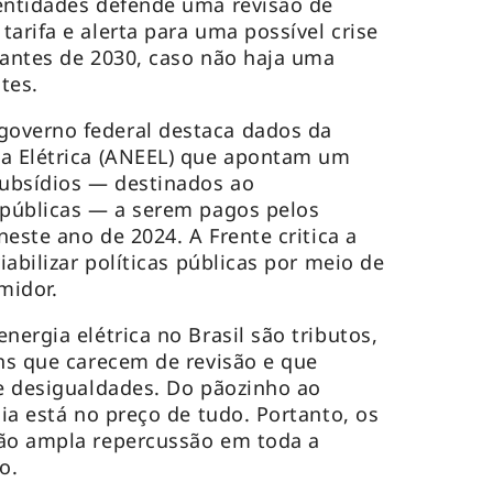
entidades defende uma revisão de
arifa e alerta para uma possível crise
o antes de 2030, caso não haja uma
tes.
overno federal destaca dados da
ia Elétrica (ANEEL) que apontam um
subsídios — destinados ao
 públicas — a serem pagos pelos
neste ano de 2024. A Frente critica a
iabilizar políticas públicas por meio de
midor.
nergia elétrica no Brasil são tributos,
ens que carecem de revisão e que
 e desigualdades. Do pãozinho ao
gia está no preço de tudo. Portanto, os
rão ampla repercussão em toda a
to.