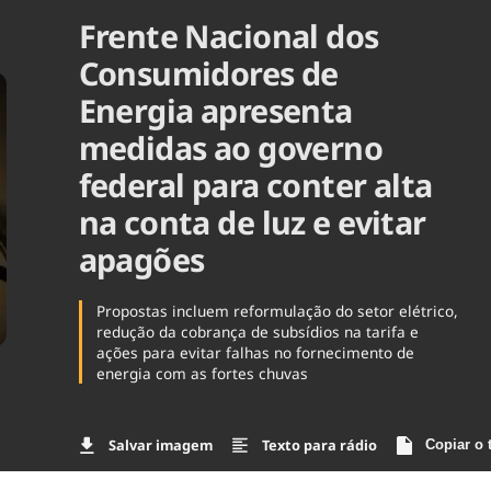
Frente Nacional dos
Agronegóc
Brasil
Consumidores de
Brasil Mine
Ciência & 
Energia apresenta
Cinema
medidas ao governo
Comporta
federal para conter alta
na conta de luz e evitar
apagões
Propostas incluem reformulação do setor elétrico,
redução da cobrança de subsídios na tarifa e
ações para evitar falhas no fornecimento de
energia com as fortes chuvas
Salvar imagem
Texto para rádio
Copiar o 