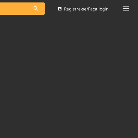
Registre-se/Faça login
s as notícias
Saneamento
s
Indicadores
 comunicador
Bioinsumos
ade Legal
Blog
Brasil Mineral
Quem somos
dentro do
Nacional e
Expediente
res.
Trabalhe no Brasil 61
Contato