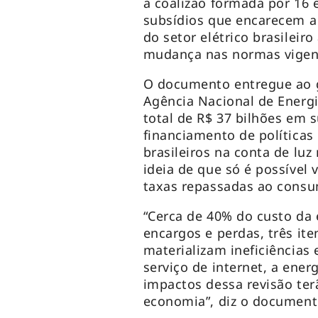
a coalizão formada por 16 
subsídios que encarecem a t
do setor elétrico brasileir
mudança nas normas vigen
O documento entregue ao g
Agência Nacional de Energ
total de R$ 37 bilhões em 
financiamento de políticas
brasileiros na conta de luz 
ideia de que só é possível v
taxas repassadas ao consu
“Cerca de 40% do custo da e
encargos e perdas, três it
materializam ineficiências
serviço de internet, a ener
impactos dessa revisão te
economia”, diz o documen