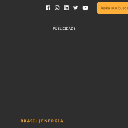
Ver toda
Podcast
PUBLICIDADE
Área do
Publicid
Fique por 
Congresso 
nossos líde
Acesse
BRASIL
|
ENERGIA