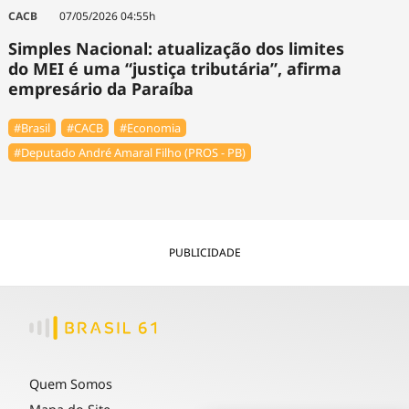
Tecnologia
Infraestrutura
Tempo
⁠CACB
07/05/2026 04:55h
Cinema
Internacional
Simples Nacional: atualização dos limites
do MEI é uma “justiça tributária”, afirma
empresário da Paraíba
#Brasil
#⁠CACB
#Economia
#Deputado André Amaral Filho (PROS - PB)
PUBLICIDADE
Quem Somos