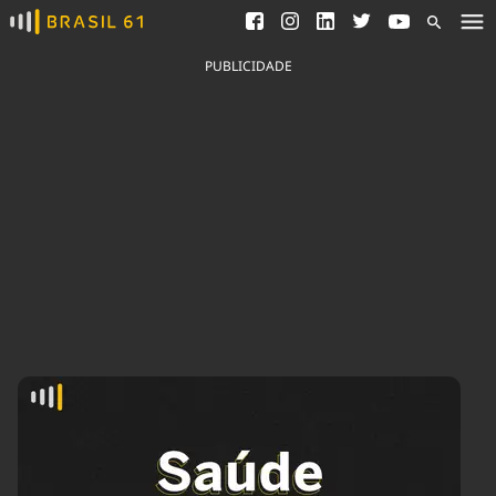
Ver todas as notícias
Saneamento
Podcasts
Indicadores
PUBLICIDADE
Área do comunicador
Bioinsumos
Publicidade Legal
Blog
Brasil Mineral
Fique por dentro do
Congresso Nacional e
Quem somos
nossos líderes.
Expediente
Acesse
Trabalhe no Brasil 61
Contato
Agronegócios
Comportamento
Meio Ambiente
Brasil
Cultura
Podcast
Brasil Mineral
Economia
Política
Ciência &
Educação
Saúde