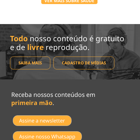
VER MAIS SOBRE SAÚDE
Todo
nosso conteúdo é gratuito
e de
livre
reprodução.
SAIBA MAIS
CADASTRO DE MÍDIAS
Receba nossos conteúdos em
primeira mão
.
Assine a newsletter
Assine nosso Whatsapp