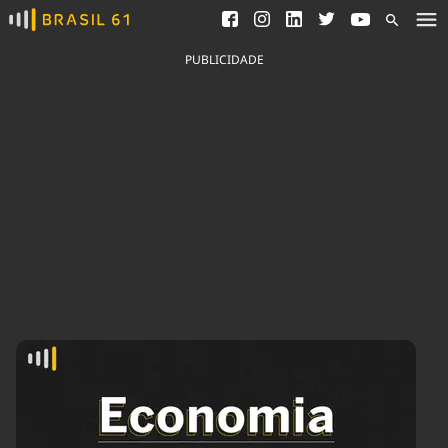
Ver todas as notícias
Saneamento
Podcasts
Indicadores
PUBLICIDADE
Área do comunicador
Bioinsumos
Publicidade Legal
Blog
Brasil Mineral
Fique por dentro do
Congresso Nacional e
Quem somos
nossos líderes.
Expediente
Acesse
Trabalhe no Brasil 61
Contato
Agronegócios
Comportamento
Meio Ambiente
Brasil
Cultura
Podcast
Brasil Mineral
Economia
Política
Ciência &
Educação
Saúde