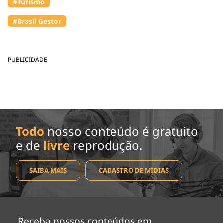
#Turismo
#Brasil Gestor
PUBLICIDADE
Todo
nosso conteúdo é gratuito
e de
livre
reprodução.
SAIBA MAIS
CADASTRO DE MÍDIAS
Receba nossos conteúdos em