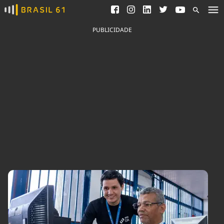
Ver todas as notícias
Saneamento
Podcasts
Indicadores
PUBLICIDADE
Área do comunicador
Bioinsumos
Publicidade Legal
Blog
Brasil Mineral
Fique por dentro do
Congresso Nacional e
Quem somos
nossos líderes.
Expediente
Acesse
Trabalhe no Brasil 61
Contato
Agronegócios
Comportamento
Meio Ambiente
Brasil
Cultura
Podcast
Brasil Mineral
Economia
Política
Ciência &
Educação
Saúde