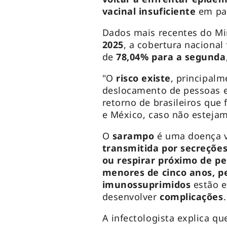
vacinal insuficiente
em par
Dados mais recentes do Mi
2025
, a cobertura nacional
de
78,04% para a segunda
"O
risco existe
, principal
deslocamento de pessoas 
retorno de brasileiros que
e México, caso não esteja
O
sarampo
é uma doença v
transmitida por secreções 
ou respirar próximo de p
menores de cinco anos, pe
imunossuprimidos
estão e
desenvolver
complicações
A infectologista explica q