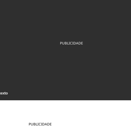
ios
Cultura
Podcast
Economia
Política
ral
Educação
Saúde
Tecnologia
Infraestrutura
Tempo
Internacional
mento
Meio Ambiente
PUBLICIDADE
texto
PUBLICIDADE