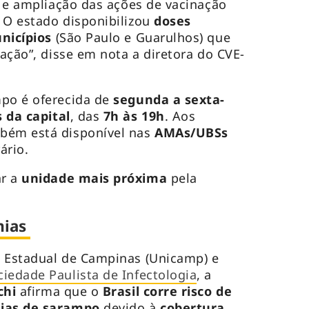
ia e ampliação das ações de vacinação
 O estado disponibilizou
doses
nicípios
(São Paulo e Guarulhos) que
cação”, disse em nota a diretora do CVE-
mpo é oferecida de
segunda a sexta-
 da capital
, das
7h às 19h
. Aos
mbém está disponível nas
AMAs/UBSs
ário.
ar a
unidade mais próxima
pela
mias
e Estadual de Campinas (Unicamp) e
ciedade Paulista de Infectologia
, a
chi
afirma que o
Brasil corre risco de
mias de sarampo
devido à
cobertura