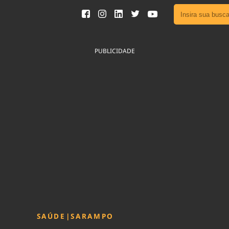
Ver toda
Podcast
PUBLICIDADE
Área do
Publicid
Fique por 
Congresso 
nossos líde
Acesse
SAÚDE
|
SARAMPO