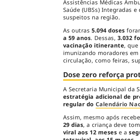
Assistências Médicas Ambu
Saúde (UBSs) Integradas e 
suspeitos na região.
As outras
5.094 doses
fora
a 59 anos
. Dessas,
3.032
f
vacinação itinerante
, que
imunizando moradores em d
circulação, como feiras, s
Dose zero reforça pro
A Secretaria Municipal da
estratégia adicional de p
regular do
Calendário Nac
Assim, mesmo após recebe
29 dias
, a criança deve to
viral aos 12 meses
e a
seg
tetraviral, aos 15 meses
.