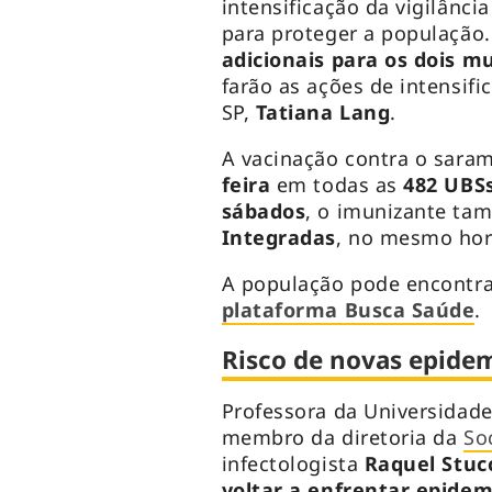
intensificação da vigilânc
para proteger a população.
adicionais para os dois mu
farão as ações de intensifi
SP,
Tatiana Lang
.
A vacinação contra o sara
feira
em todas as
482 UBSs
sábados
, o imunizante ta
Integradas
, no mesmo hor
A população pode encontr
plataforma Busca Saúde
.
Risco de novas epide
Professora da Universidad
membro da diretoria da
So
infectologista
Raquel Stuc
voltar a enfrentar epide