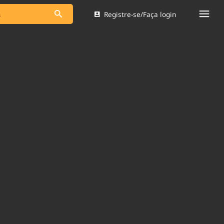
Registre-se/Faça login
s as notícias
Saneamento
s
Indicadores
 comunicador
Bioinsumos
ade Legal
Blog
Brasil Mineral
Quem somos
dentro do
Nacional e
Expediente
res.
Trabalhe no Brasil 61
Contato