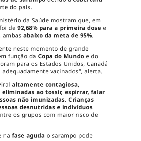
te do país.
nistério da Saúde mostram que, em
 foi de
92,68% para a primeira dose
e
, ambas
abaixo da meta de 95%
.
mente neste momento de grande
em função da
Copa do Mundo
e do
 foram para os Estados Unidos, Canadá
m adequadamente vacinados", alerta.
iral
altamente contagiosa,
eliminadas ao tossir, espirrar, falar
essoas não imunizadas. Crianças
ssoas desnutridas e indivíduos
ntre os grupos com maior risco de
.
ue na
fase aguda
o sarampo pode