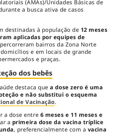
latoriais (AMAs)/Unidades Básicas de
durante a busca ativa de casos
m destinadas à população de
12 meses
oram aplicadas por equipes de
 percorreram bairros da Zona Norte
omicílios e em locais de grande
upermercados e praças.
teção dos bebês
 Saúde destaca que
a dose zero é uma
roteção e não substitui o esquema
ional de Vacinação
.
r a dose entre
6 meses e 11 meses e
mar a
primeira dose da vacina tríplice
unda
, preferencialmente com a
vacina