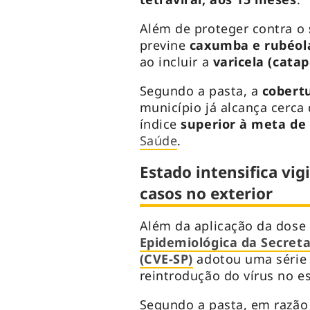
Além de proteger contra o
previne
caxumba e rubéol
ao incluir a
varicela (catap
Segundo a pasta, a
cobert
município já alcança cerca
índice
superior à meta de
Saúde
.
Estado intensifica vi
casos no exterior
Além da aplicação da dose 
Epidemiológica da Secreta
(CVE-SP)
adotou uma série 
reintrodução do vírus no e
Segundo a pasta, em razã