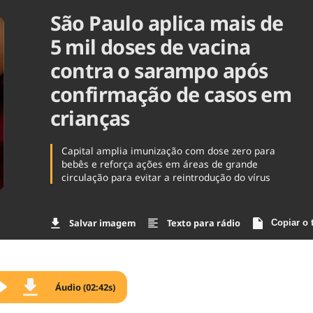
São Paulo aplica mais de
Agronegóc
Brasil
5 mil doses de vacina
Brasil Mine
Ciência & 
contra o sarampo após
Cinema
confirmação de casos em
Comporta
crianças
Capital amplia imunização com dose zero para
bebês e reforça ações em áreas de grande
circulação para evitar a reintrodução do vírus
Salvar imagem
Texto para rádio
Copiar o 
Áudio (02:42s)