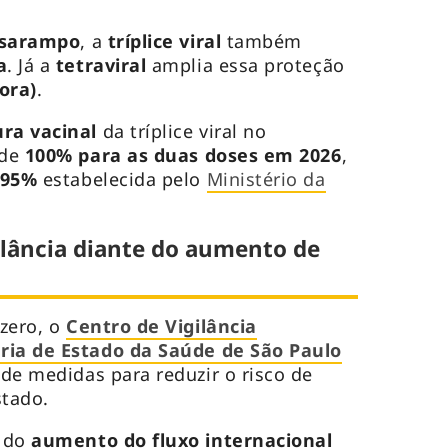
sarampo
, a
tríplice viral
também
a
. Já a
tetraviral
amplia essa proteção
ora)
.
ura vacinal
da tríplice viral no
 de
100% para as duas doses em 2026
,
 95%
estabelecida pelo
Ministério da
gilância diante do aumento de
zero, o
Centro de Vigilância
ria de Estado da Saúde de São Paulo
de medidas para reduzir o risco de
stado.
o do
aumento do fluxo internacional