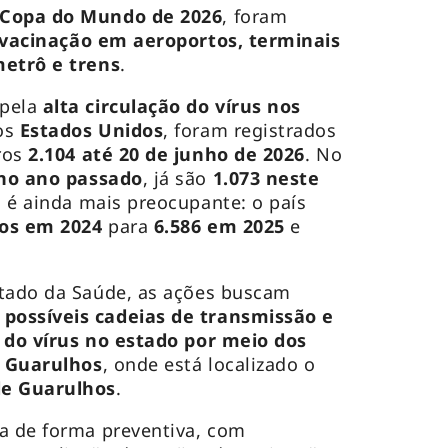
 Copa do Mundo de 2026
, foram
vacinação em aeroportos, terminais
metrô e trens
.
 pela
alta circulação do vírus nos
os
Estados Unidos
, foram registrados
ros
2.104 até 20 de junho de 2026
. No
 no ano passado
, já são
1.073 neste
o é ainda mais preocupante: o país
sos em 2024
para
6.586 em 2025
e
stado da Saúde, as ações buscam
possíveis cadeias de transmissão e
a do vírus no estado por meio dos
e Guarulhos
, onde está localizado o
de Guarulhos
.
a de forma preventiva, com