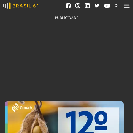
Ver todas as notícias
Saneamento
Podcasts
Indicadores
PUBLICIDADE
Área do comunicador
Bioinsumos
Publicidade Legal
Blog
Brasil Mineral
Fique por dentro do
Congresso Nacional e
Quem somos
nossos líderes.
Expediente
Acesse
Trabalhe no Brasil 61
Contato
Agronegócios
Comportamento
Meio Ambiente
Brasil
Cultura
Podcast
Brasil Mineral
Economia
Política
Ciência &
Educação
Saúde