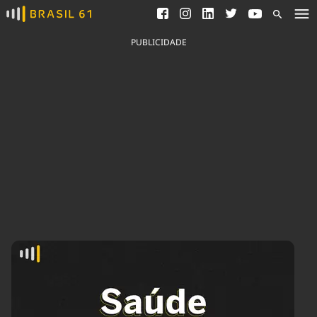
Ver todas as notícias
Saneamento
Podcasts
Indicadores
PUBLICIDADE
Área do comunicador
Bioinsumos
Publicidade Legal
Blog
Brasil Mineral
Fique por dentro do
Congresso Nacional e
Quem somos
nossos líderes.
Expediente
Acesse
Trabalhe no Brasil 61
Contato
Agronegócios
Comportamento
Meio Ambiente
Brasil
Cultura
Podcast
Brasil Mineral
Economia
Política
Ciência &
Educação
Saúde