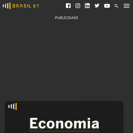
Ver todas as notícias
Saneamento
Podcasts
Indicadores
PUBLICIDADE
Área do comunicador
Bioinsumos
Publicidade Legal
Blog
Brasil Mineral
Fique por dentro do
Congresso Nacional e
Quem somos
nossos líderes.
Expediente
Acesse
Trabalhe no Brasil 61
Contato
Agronegócios
Comportamento
Meio Ambiente
Brasil
Cultura
Podcast
Brasil Mineral
Economia
Política
Ciência &
Educação
Saúde