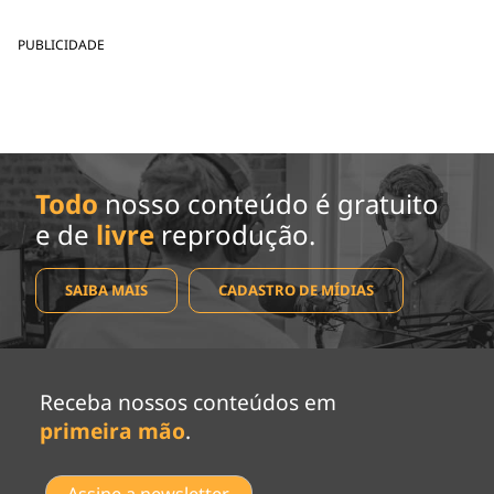
PUBLICIDADE
Todo
nosso conteúdo é gratuito
e de
livre
reprodução.
SAIBA MAIS
CADASTRO DE MÍDIAS
Receba nossos conteúdos em
primeira mão
.