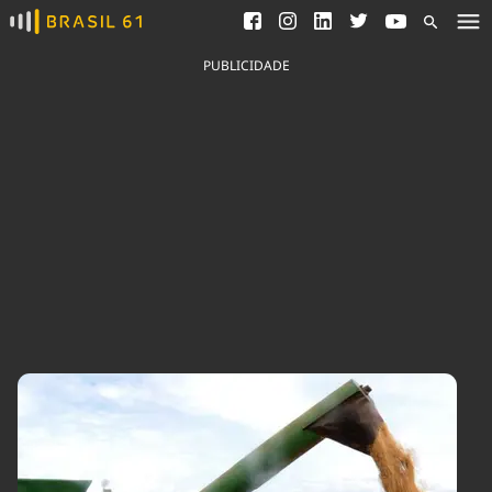
Ver todas as notícias
Saneamento
Podcasts
Indicadores
PUBLICIDADE
Área do comunicador
Bioinsumos
Publicidade Legal
Blog
Brasil Mineral
Fique por dentro do
Congresso Nacional e
Quem somos
nossos líderes.
Expediente
Acesse
Trabalhe no Brasil 61
Contato
Agronegócios
Comportamento
Meio Ambiente
Brasil
Cultura
Podcast
Brasil Mineral
Economia
Política
Ciência &
Educação
Saúde