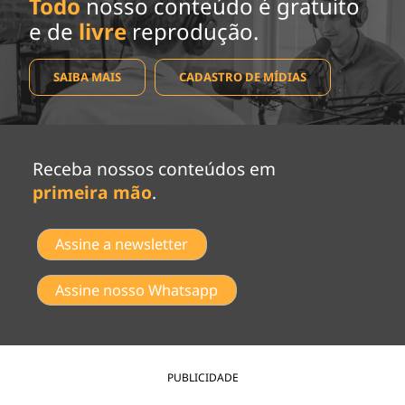
Todo
nosso conteúdo é gratuito
e de
livre
reprodução.
SAIBA MAIS
CADASTRO DE MÍDIAS
Receba nossos conteúdos em
primeira mão
.
Assine a newsletter
Assine nosso Whatsapp
PUBLICIDADE