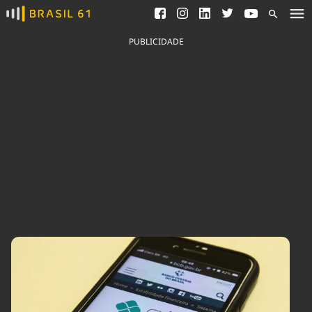
Ver todas as notícias
Saneamento
Podcasts
Indicadores
PUBLICIDADE
Área do comunicador
Bioinsumos
Publicidade Legal
Blog
Brasil Mineral
Fique por dentro do
Congresso Nacional e
Quem somos
nossos líderes.
Expediente
Acesse
Trabalhe no Brasil 61
Contato
Agronegócios
Comportamento
Meio Ambiente
Brasil
Cultura
Podcast
Brasil Mineral
Economia
Política
Ciência &
Educação
Saúde