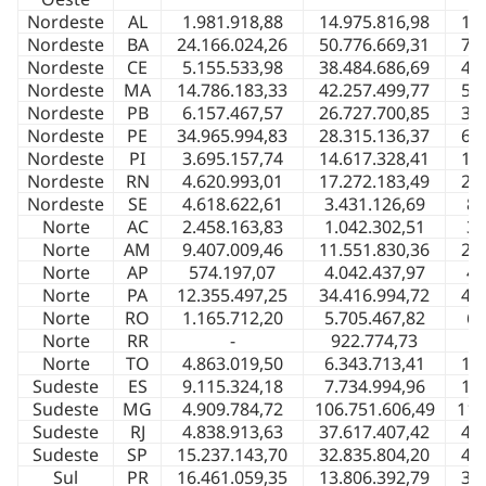
Nordeste
AL
1.981.918,88
14.975.816,98
16
Nordeste
BA
24.166.024,26
50.776.669,31
74
Nordeste
CE
5.155.533,98
38.484.686,69
43
Nordeste
MA
14.786.183,33
42.257.499,77
57
Nordeste
PB
6.157.467,57
26.727.700,85
32
Nordeste
PE
34.965.994,83
28.315.136,37
63
Nordeste
PI
3.695.157,74
14.617.328,41
18
Nordeste
RN
4.620.993,01
17.272.183,49
21
Nordeste
SE
4.618.622,61
3.431.126,69
8.
Norte
AC
2.458.163,83
1.042.302,51
3.
Norte
AM
9.407.009,46
11.551.830,36
20
Norte
AP
574.197,07
4.042.437,97
4.
Norte
PA
12.355.497,25
34.416.994,72
46
Norte
RO
1.165.712,20
5.705.467,82
6.
Norte
RR
-
922.774,73
9
Norte
TO
4.863.019,50
6.343.713,41
11
Sudeste
ES
9.115.324,18
7.734.994,96
16
Sudeste
MG
4.909.784,72
106.751.606,49
111
Sudeste
RJ
4.838.913,63
37.617.407,42
42
Sudeste
SP
15.237.143,70
32.835.804,20
48
Sul
PR
16.461.059,35
13.806.392,79
30