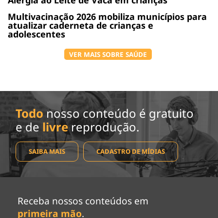
Alergia ao Leite de Vaca em crianças
Multivacinação 2026 mobiliza municípios para
atualizar caderneta de crianças e
adolescentes
VER MAIS SOBRE SAÚDE
Todo
nosso conteúdo é gratuito
e de
livre
reprodução.
SAIBA MAIS
CADASTRO DE MÍDIAS
Receba nossos conteúdos em
primeira mão
.