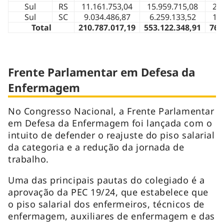
Sul
RS
11.161.753,04
15.959.715,08
27
Sul
SC
9.034.486,87
6.259.133,52
15
Total
210.787.017,19
553.122.348,91
763
Frente Parlamentar em Defesa da
Enfermagem
No Congresso Nacional, a Frente Parlamentar
em Defesa da Enfermagem foi lançada com o
intuito de defender o reajuste do piso salarial
da categoria e a redução da jornada de
trabalho.
Uma das principais pautas do colegiado é a
aprovação da PEC 19/24, que estabelece que
o piso salarial dos enfermeiros, técnicos de
enfermagem, auxiliares de enfermagem e das