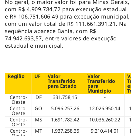
No geral, o maior valor foi para Minas Gerais,
com R$ 4.909.784,72 para execução estadual
e R$ 106.751.606,49 para execução municipal,
com um valor total de R$ 111.661.391,21. Na
sequência aparece Bahia, com R$
74.942.693,57, entre valores de execução
estadual e municipal.
Região
UF
Valor
Valor
Val
Transferido
Transferido
Tra
para Estado
para
em 
Município
Tot
Centro-
DF
331.758,15
-
3
Oeste
Centro-
GO
5.096.257,26
12.026.950,14
17
Oeste
Centro-
MS
1.691.782,42
10.036.260,22
11
Oeste
Centro-
MT
1.937.258,35
9.210.414,01
11
Oeste