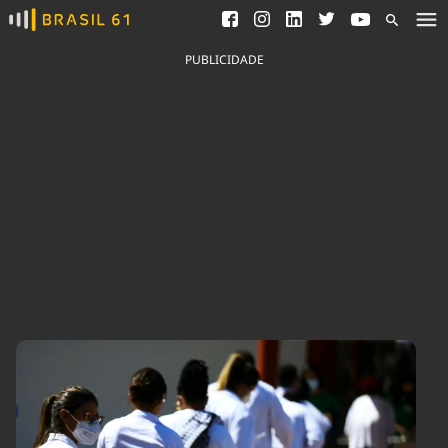
Ver todas as notícias
Saneamento
Podcasts
Indicadores
PUBLICIDADE
Área do comunicador
Bioinsumos
Publicidade Legal
Blog
Brasil Mineral
Fique por dentro do
Congresso Nacional e
Quem somos
nossos líderes.
Expediente
Acesse
Trabalhe no Brasil 61
Contato
Agronegócios
Comportamento
Meio Ambiente
Brasil
Cultura
Podcast
Brasil Mineral
Economia
Política
Ciência &
Educação
Saúde