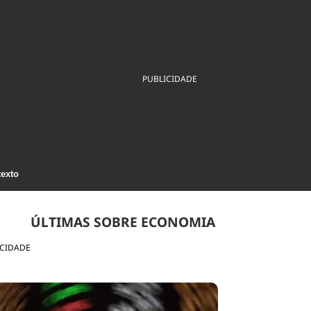
ios
Cultura
Podcast
Economia
Política
ral
Educação
Saúde
Tecnologia
Infraestrutura
Tempo
Internacional
PUBLICIDADE
mento
Meio Ambiente
texto
ÚLTIMAS SOBRE ECONOMIA
ICIDADE