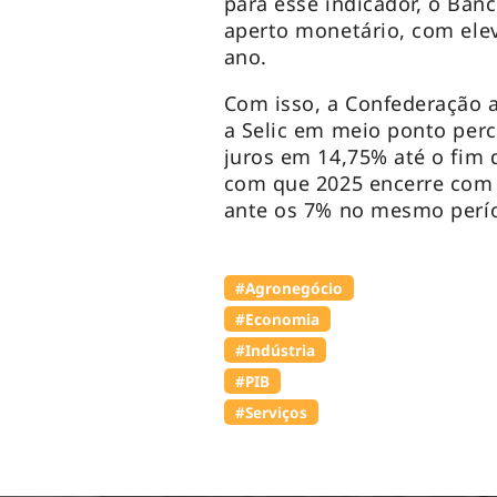
para esse indicador, o Banc
aperto monetário, com elev
ano.
Com isso, a Confederação a
a Selic em meio ponto per
juros em 14,75% até o fim
com que 2025 encerre com a
ante os 7% no mesmo perío
#Agronegócio
#Economia
#Indústria
#PIB
#Serviços