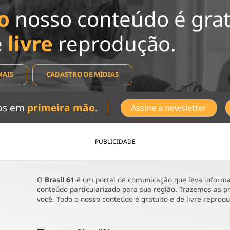
o
nosso conteúdo é grat
e
livre
reprodução.
MAIS
CADASTRO DE MÍDIAS
dos em
primeira mão
.
Assine a newsletter
PUBLICIDADE
O
Brasil 61
é um portal de comunicação que leva informaç
conteúdo particularizado para sua região. Trazemos as pr
você. Todo o nosso conteúdo é gratuito e de livre reprod