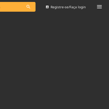
Registre-se/Faça login
s as notícias
Saneamento
s
Indicadores
 comunicador
Bioinsumos
ade Legal
Blog
Brasil Mineral
Quem somos
dentro do
Nacional e
Expediente
res.
Trabalhe no Brasil 61
Contato