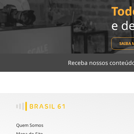
Tod
e d
SAIBA 
Receba nossos conteú
Quem Somos
Mapa do Site