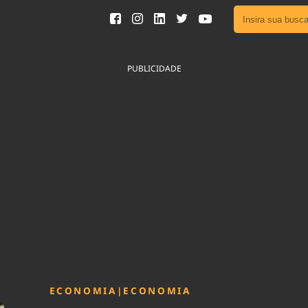
Ver toda
Podcast
PUBLICIDADE
Área do
Publicid
Fique por 
Congresso 
nossos líde
Acesse
ECONOMIA
|
ECONOMIA