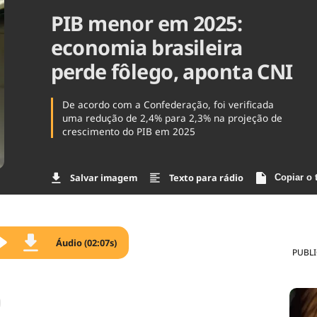
PIB menor em 2025:
Agronegóc
Brasil
economia brasileira
Brasil Mine
Ciência & 
perde fôlego, aponta CNI
Cinema
Comporta
De acordo com a Confederação, foi verificada
uma redução de 2,4% para 2,3% na projeção de
crescimento do PIB em 2025
Salvar imagem
Texto para rádio
Copiar o 
Áudio (02:07s)
PUBL