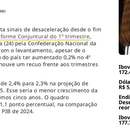
:48h
ta sinais de desaceleração desde o fim
nforme Conjuntural do 1º trimestre
,
ra (24) pela Confederação Nacional da
 com o levantamento, apesar de o
) do país ter aumentado 0,2% no 4º
houve um recuo frente aos trimestres
Ibov
172.
Dóla
 de 2,4% para 2,3% na projeção de
R$ 5
5. Esse seria o menor crescimento da
End
timos cinco anos. O quadro
Dese
 1,1 ponto percentual, na comparação
reor
 PIB de 2024.
Ibov
177.