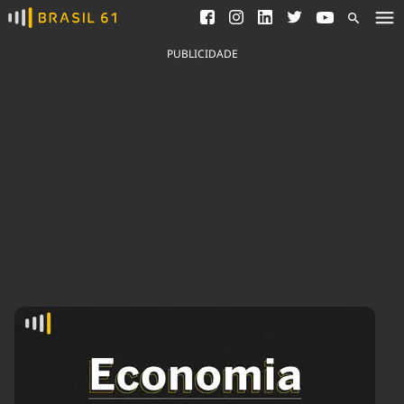
Ver todas as notícias
Saneamento
Podcasts
Indicadores
PUBLICIDADE
Área do comunicador
Bioinsumos
Publicidade Legal
Blog
Brasil Mineral
Fique por dentro do
Congresso Nacional e
Quem somos
nossos líderes.
Expediente
Acesse
Trabalhe no Brasil 61
Contato
Agronegócios
Comportamento
Meio Ambiente
Brasil
Cultura
Podcast
Brasil Mineral
Economia
Política
Ciência &
Educação
Saúde