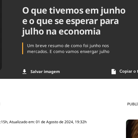
O que tivemos em junho
Agronegóc
Brasil
e o que se esperar para
Brasil Mine
Ciência & 
julho na economia
Cinema
Comporta
Um breve resumo de como foi junho nos
mercados. E como vamos enxergar julho
Salvar imagem
Copiar o 
PUBL
:15h, Atualizado em: 01 de Agosto de 2024, 19:32h