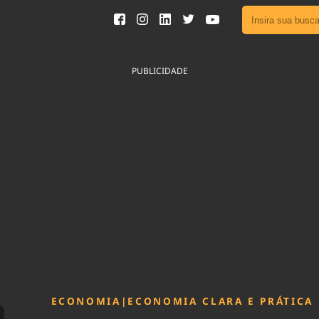
Ver toda
Podcast
PUBLICIDADE
Área do
Publicid
Fique por 
Congresso 
nossos líde
Acesse
ECONOMIA
|
ECONOMIA CLARA E PRÁTICA