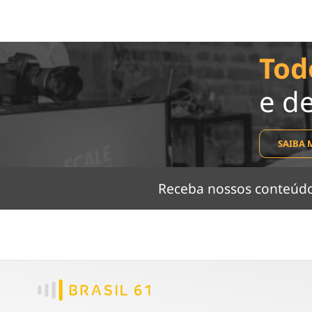
Tod
e d
SAIBA 
Receba nossos conteú