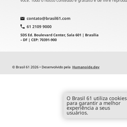
você. Todo o nosso conteúdo é gratuito e de livre reprod
contato@brasil61.com
61 2109 9000
SDS Ed. Boulevard Center, Sala 601 | Brasília
– DF | CEP: 70391-900
© Brasil 61 2026 • Desenvolvido pela
Humanoide.dev
O Brasil 61 utiliza cookies
para garantir a melhor
experiência a seus
usuários.