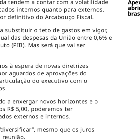
da tendem a contar com a volatilidade
Apex
abri
cados internos quanto para externos.
bras
r definitivo do Arcabouço Fiscal.
a substituir o teto de gastos em vigor,
ual das despesas da União entre 0,6% e
to (PIB). Mas será que vai ser
mos à espera de novas diretrizes
por aguardos de aprovações do
rticulação do executivo com o
os.
o a enxergar novos horizontes e o
os R$ 5,00, poderemos ter
dos externos e internos.
“diversificar”, mesmo que os juros
 reunião.