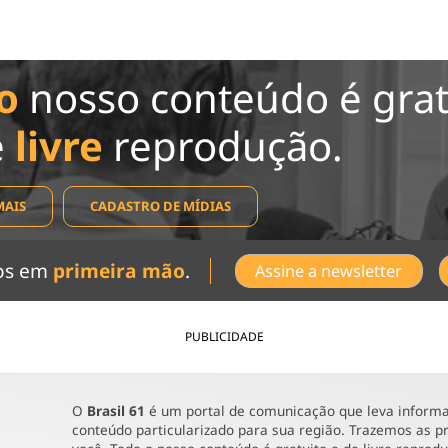
o
nosso conteúdo é grat
e
livre
reprodução.
MAIS
CADASTRO DE MÍDIAS
dos em
primeira mão
.
Assine a newsletter
PUBLICIDADE
O
Brasil 61
é um portal de comunicação que leva informaç
conteúdo particularizado para sua região. Trazemos as pr