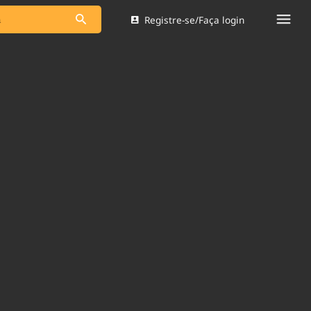
Registre-se/Faça login
s as notícias
Saneamento
s
Indicadores
 comunicador
Bioinsumos
ade Legal
Blog
Brasil Mineral
Quem somos
dentro do
Nacional e
Expediente
res.
Trabalhe no Brasil 61
Contato