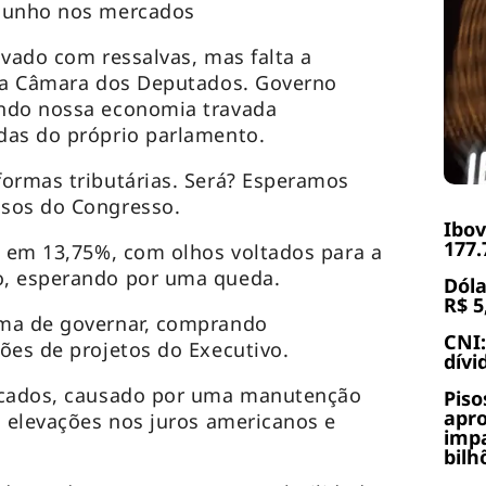
 junho nos mercados
ovado com ressalvas, mas falta a
 da Câmara dos Deputados. Governo
ndo nossa economia travada
das do próprio parlamento.
ormas tributárias. Será? Esperamos
sos do Congresso.
Ibov
177.
s em 13,75%, com olhos voltados para a
o, esperando por uma queda.
Dóla
R$ 5
rma de governar, comprando
CNI:
ões de projetos do Executivo.
dívi
rcados, causado por uma manutenção
Piso
apr
s elevações nos juros americanos e
impa
bilh