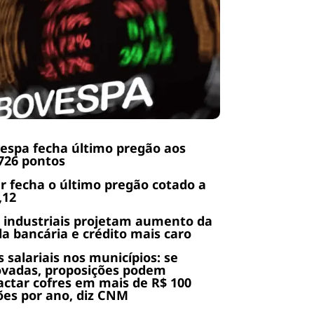
espa fecha último pregão aos
726 pontos
r fecha o último pregão cotado a
,12
 industriais projetam aumento da
da bancária e crédito mais caro
s salariais nos municípios: se
ovadas, proposições podem
ctar cofres em mais de R$ 100
ões por ano, diz CNM