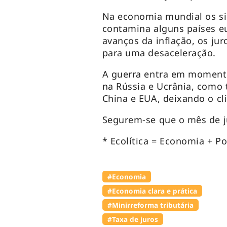
Na economia mundial os si
contamina alguns países eu
avanços da inflação, os ju
para uma desaceleração.
A guerra entra em moment
na Rússia e Ucrânia, como
China e EUA, deixando o cl
Segurem-se que o mês de j
* Ecolítica = Economia + Pol
#Economia
#Economia clara e prática
#Minirreforma tributária
#Taxa de juros