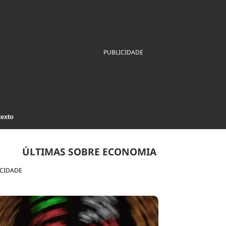
ios
Cultura
Podcast
Economia
Política
ral
Educação
Saúde
Tecnologia
Infraestrutura
Tempo
PUBLICIDADE
Internacional
mento
Meio Ambiente
texto
ÚLTIMAS SOBRE ECONOMIA
ICIDADE