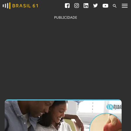
Ver todas as notícias
Saneamento
Podcasts
Indicadores
PUBLICIDADE
Área do comunicador
Bioinsumos
Publicidade Legal
Blog
Brasil Mineral
Fique por dentro do
Congresso Nacional e
Quem somos
nossos líderes.
Expediente
Acesse
Trabalhe no Brasil 61
Contato
Agronegócios
Comportamento
Meio Ambiente
Brasil
Cultura
Podcast
Brasil Mineral
Economia
Política
Ciência &
Educação
Saúde