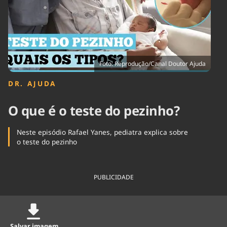
Tecnologia
Infraestrutura
Tempo
Cinema
Internacional
Foto: Reprodução/Canal Doutor Ajuda
DR. AJUDA
O que é o teste do pezinho?
Neste episódio Rafael Yanes, pediatra explica sobre
o teste do pezinho
PUBLICIDADE
Salvar imagem