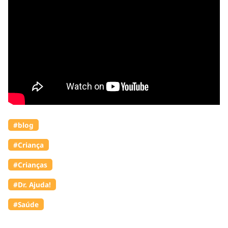
#blog
#Criança
#Crianças
#Dr. Ajuda!
#Saúde