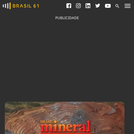
Ver todas as notícias
Saneamento
Podcasts
Indicadores
PUBLICIDADE
Área do comunicador
Bioinsumos
Publicidade Legal
Blog
Brasil Mineral
Fique por dentro do
Congresso Nacional e
Quem somos
nossos líderes.
Expediente
Acesse
Trabalhe no Brasil 61
Contato
Agronegócios
Comportamento
Meio Ambiente
Brasil
Cultura
Podcast
Brasil Mineral
Economia
Política
Ciência &
Educação
Saúde