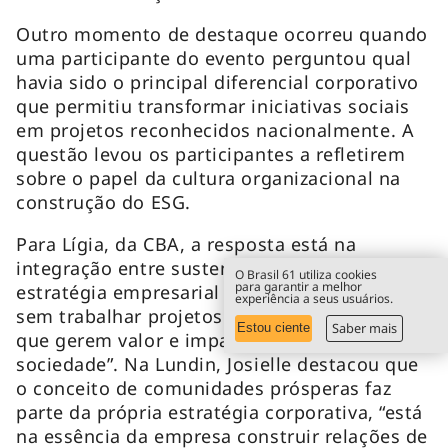
Outro momento de destaque ocorreu quando
uma participante do evento perguntou qual
havia sido o principal diferencial corporativo
que permitiu transformar iniciativas sociais
em projetos reconhecidos nacionalmente. A
questão levou os participantes a refletirem
sobre o papel da cultura organizacional na
construção do ESG.
Para Lígia, da CBA, a resposta está na
integração entre sustentabilidade e
O Brasil 61 utiliza cookies
para garantir a melhor
estratégia empresarial – “não há como operar
experiência a seus usuários.
sem trabalhar projetos sociais estruturantes
Saber mais
Estou ciente
que gerem valor e impacto positivo para a
sociedade”. Na Lundin, Josielle destacou que
o conceito de comunidades prósperas faz
parte da própria estratégia corporativa, “está
na essência da empresa construir relações de