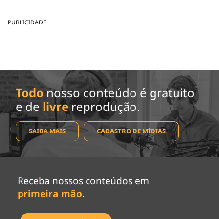
PUBLICIDADE
Todo
nosso conteúdo é gratuito
e de
livre
reprodução.
SAIBA MAIS
CADASTRO DE MÍDIAS
Receba nossos conteúdos em
primeira mão
.