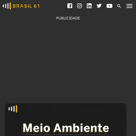
Ver todas as notícias
Saneamento
Podcasts
Indicadores
PUBLICIDADE
Área do comunicador
Bioinsumos
Publicidade Legal
Blog
Brasil Mineral
Fique por dentro do
Congresso Nacional e
Quem somos
nossos líderes.
Expediente
Acesse
Trabalhe no Brasil 61
Contato
Agronegócios
Comportamento
Meio Ambiente
Brasil
Cultura
Podcast
Brasil Mineral
Economia
Política
Ciência &
Educação
Saúde