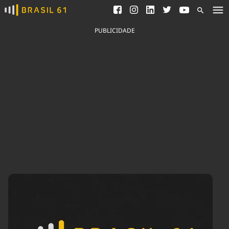
Ver todas as notícias
Saneamento
Podcasts
Indicadores
PUBLICIDADE
Área do comunicador
Bioinsumos
Publicidade Legal
Blog
Brasil Mineral
Fique por dentro do
Congresso Nacional e
Quem somos
nossos líderes.
Expediente
Acesse
Trabalhe no Brasil 61
Contato
Agronegócios
Comportamento
Meio Ambiente
Brasil
Cultura
Podcast
Brasil Mineral
Economia
Política
Ciência &
Educação
Saúde