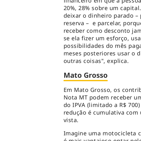
financeiro em que a pesso
20%, 28% sobre um capital
deixar o dinheiro parado 
reserva – e parcelar, porqu
receber como desconto jam
se ela fizer um esforço, u
possibilidades do mês paga
meses posteriores usar o d
outras coisas", explica.
Mato Grosso
Em Mato Grosso, os contri
Nota MT podem receber um
do IPVA (limitado a R$ 700)
redução é cumulativa com
vista.
Imagine uma motocicleta c
é mais vantajoso optar pel