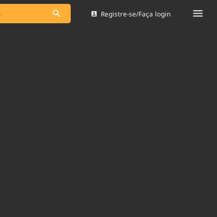
Registre-se/Faça login
s as notícias
Saneamento
s
Indicadores
 comunicador
Bioinsumos
ade Legal
Blog
Brasil Mineral
Quem somos
dentro do
Nacional e
Expediente
res.
Trabalhe no Brasil 61
Contato