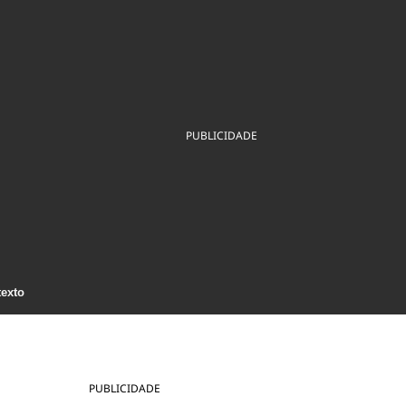
ios
Cultura
Podcast
Economia
Política
ral
Educação
Saúde
Tecnologia
Infraestrutura
Tempo
Internacional
mento
Meio Ambiente
PUBLICIDADE
texto
PUBLICIDADE