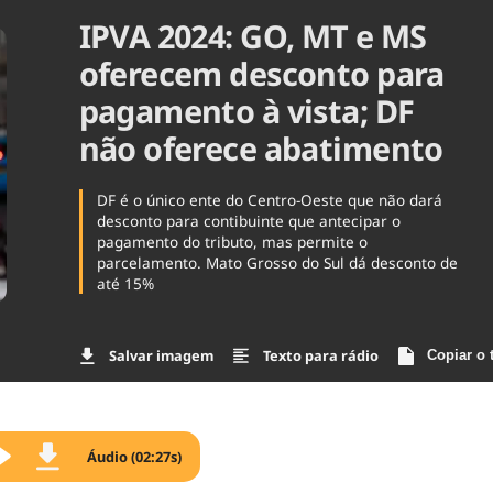
IPVA 2024: GO, MT e MS
Agronegóc
Brasil
oferecem desconto para
Brasil Mine
Ciência & 
pagamento à vista; DF
Cinema
não oferece abatimento
Comporta
DF é o único ente do Centro-Oeste que não dará
desconto para contibuinte que antecipar o
pagamento do tributo, mas permite o
parcelamento. Mato Grosso do Sul dá desconto de
até 15%
Salvar imagem
Texto para rádio
Copiar o 
Áudio (02:27s)