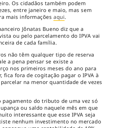
aneiro. Os cidadãos também podem
vezes, entre janeiro e maio, mas sem
ira mais informações
aqui
.
inanceiro Jônatas Bueno diz que a
ista ou pelo parcelamento do IPVA vai
nceira de cada família.
iros não têm qualquer tipo de reserva
ale a pena pensar se existe a
orço nos primeiros meses do ano para
ir, fica fora de cogitação pagar o IPVA à
e parcelar na menor quantidade de vezes
o pagamento do tributo de uma vez só
oupança ou saldo naquele mês em que
 muito interessante que esse IPVA seja
existe nenhum investimento no mercado