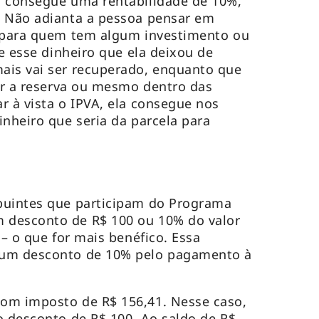
a consegue uma rentabilidade de 10%,
. Não adianta a pessoa pensar em
– para quem tem algum investimento ou
e esse dinheiro que ela deixou de
ais vai ser recuperado, enquanto que
sar a reserva ou mesmo dentro das
r à vista o IPVA, ela consegue nos
inheiro que seria da parcela para
buintes que participam do Programa
 desconto de R$ 100 ou 10% do valor
 – o que for mais benéfico. Essa
 um desconto de 10% pelo pagamento à
om imposto de R$ 156,41. Nesse caso,
o desconto de R$ 100. Ao saldo de R$