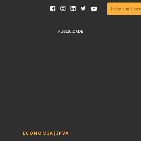
Ver toda
Podcast
PUBLICIDADE
Área do
Publicid
Fique por 
Congresso 
nossos líde
Acesse
ECONOMIA
|
IPVA