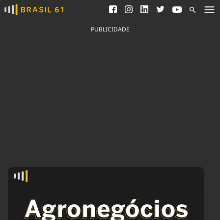
Ver todas as notícias
Saneamento
Podcasts
Indicadores
PUBLICIDADE
Área do comunicador
Bioinsumos
Publicidade Legal
Blog
Brasil Mineral
Fique por dentro do
Congresso Nacional e
Quem somos
nossos líderes.
Expediente
Acesse
Trabalhe no Brasil 61
Contato
Agronegócios
Comportamento
Meio Ambiente
Brasil
Cultura
Podcast
Brasil Mineral
Economia
Política
Ciência &
Educação
Saúde