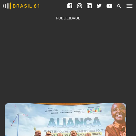
Ver todas as notícias
Saneamento
Podcasts
Indicadores
PUBLICIDADE
Área do comunicador
Bioinsumos
Publicidade Legal
Blog
Brasil Mineral
Fique por dentro do
Congresso Nacional e
Quem somos
nossos líderes.
Expediente
Acesse
Trabalhe no Brasil 61
Contato
Agronegócios
Comportamento
Meio Ambiente
Brasil
Cultura
Podcast
Brasil Mineral
Economia
Política
Ciência &
Educação
Saúde