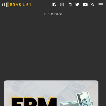
Ver todas as notícias
Saneamento
Podcasts
Indicadores
PUBLICIDADE
Área do comunicador
Bioinsumos
Publicidade Legal
Blog
Brasil Mineral
Fique por dentro do
Congresso Nacional e
Quem somos
nossos líderes.
Expediente
Acesse
Trabalhe no Brasil 61
Contato
Agronegócios
Comportamento
Meio Ambiente
Brasil
Cultura
Podcast
Brasil Mineral
Economia
Política
Ciência &
Educação
Saúde