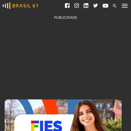
Ver todas as notícias
Saneamento
Podcasts
Indicadores
PUBLICIDADE
Área do comunicador
Bioinsumos
Publicidade Legal
Blog
Brasil Mineral
Fique por dentro do
Congresso Nacional e
Quem somos
nossos líderes.
Expediente
Acesse
Trabalhe no Brasil 61
Contato
Agronegócios
Comportamento
Meio Ambiente
Brasil
Cultura
Podcast
Brasil Mineral
Economia
Política
Ciência &
Educação
Saúde