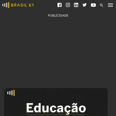
Ver todas as notícias
Saneamento
Podcasts
Indicadores
PUBLICIDADE
Área do comunicador
Bioinsumos
Publicidade Legal
Blog
Brasil Mineral
Fique por dentro do
Congresso Nacional e
Quem somos
nossos líderes.
Expediente
Acesse
Trabalhe no Brasil 61
Contato
Agronegócios
Comportamento
Meio Ambiente
Brasil
Cultura
Podcast
Brasil Mineral
Economia
Política
Ciência &
Educação
Saúde