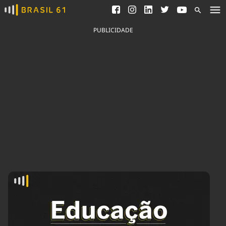
Ver todas as notícias
Saneamento
Podcasts
Indicadores
PUBLICIDADE
Área do comunicador
Bioinsumos
Publicidade Legal
Blog
Brasil Mineral
Fique por dentro do
Congresso Nacional e
Quem somos
nossos líderes.
Expediente
Acesse
Trabalhe no Brasil 61
Contato
Agronegócios
Comportamento
Meio Ambiente
Brasil
Cultura
Podcast
Brasil Mineral
Economia
Política
Ciência &
Educação
Saúde