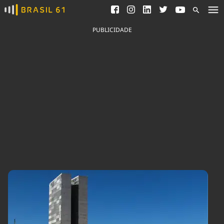
Ver todas as notícias
Saneamento
Podcasts
Indicadores
PUBLICIDADE
Área do comunicador
Bioinsumos
Publicidade Legal
Blog
Brasil Mineral
Fique por dentro do
Congresso Nacional e
Quem somos
nossos líderes.
Expediente
Acesse
Trabalhe no Brasil 61
Contato
Agronegócios
Comportamento
Meio Ambiente
Brasil
Cultura
Podcast
Brasil Mineral
Economia
Política
Ciência &
Educação
Saúde