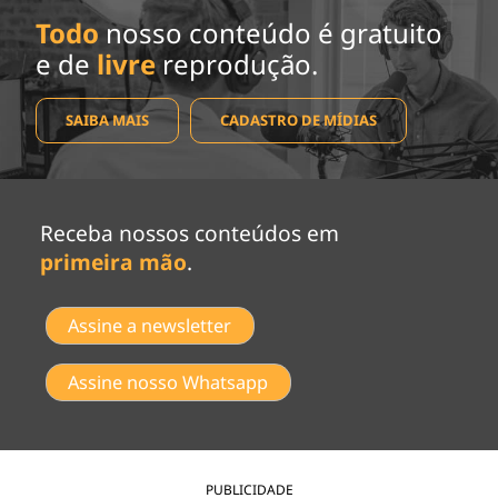
Todo
nosso conteúdo é gratuito
e de
livre
reprodução.
SAIBA MAIS
CADASTRO DE MÍDIAS
Receba nossos conteúdos em
primeira mão
.
Assine a newsletter
Assine nosso Whatsapp
PUBLICIDADE