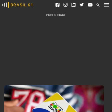
Ver todas as notícias
Saneamento
Podcasts
Indicadores
PUBLICIDADE
Área do comunicador
Bioinsumos
Publicidade Legal
Blog
Brasil Mineral
Fique por dentro do
Congresso Nacional e
Quem somos
nossos líderes.
Expediente
Acesse
Trabalhe no Brasil 61
Contato
Agronegócios
Comportamento
Meio Ambiente
Brasil
Cultura
Podcast
Brasil Mineral
Economia
Política
Ciência &
Educação
Saúde