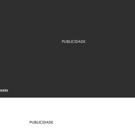
ios
Cultura
Podcast
Economia
Política
ral
Educação
Saúde
Tecnologia
Infraestrutura
Tempo
Internacional
mento
Meio Ambiente
PUBLICIDADE
texto
PUBLICIDADE