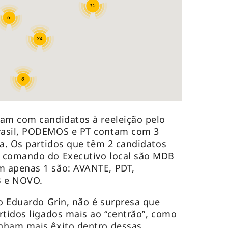
tam com candidatos à reeleição pelo
rasil, PODEMOS e PT contam com 3
da. Os partidos que têm 2 candidatos
 comando do Executivo local são MDB
 apenas 1 são: AVANTE, PDT,
B e NOVO.
co Eduardo Grin, não é surpresa que
rtidos ligados mais ao “centrão”, como
nham mais êxito dentro dessas