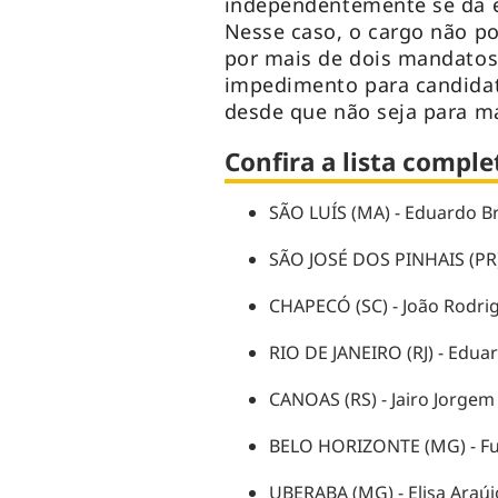
independentemente se da es
Nesse caso, o cargo não p
por mais de dois mandatos
impedimento para candidat
desde que não seja para m
Confira a lista compl
SÃO LUÍS (MA) - Eduardo Br
SÃO JOSÉ DOS PINHAIS (PR) 
CHAPECÓ (SC) - João Rodri
RIO DE JANEIRO (RJ) - Edua
CANOAS (RS) - Jairo Jorgem
BELO HORIZONTE (MG) - F
UBERABA (MG) - Elisa Araúj