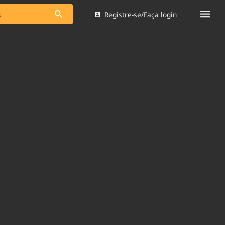
Registre-se/Faça login
s as notícias
Saneamento
s
Indicadores
 comunicador
Bioinsumos
ade Legal
Blog
Brasil Mineral
Quem somos
dentro do
Nacional e
Expediente
res.
Trabalhe no Brasil 61
Contato