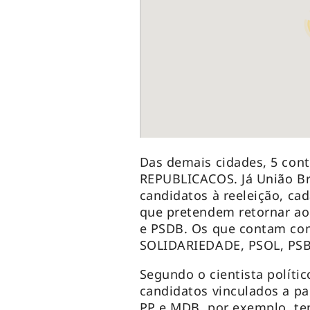
Das demais cidades, 5 con
REPUBLICACOS. Já União B
candidatos à reeleição, ca
que pretendem retornar ao
e PSDB. Os que contam com
SOLIDARIEDADE, PSOL, PS
Segundo o cientista políti
candidatos vinculados a pa
PP e MDB, por exemplo, te