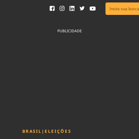
Ver toda
Podcast
PUBLICIDADE
Área do
Publicid
Fique por 
Congresso 
nossos líde
Acesse
BRASIL
|
ELEIÇÕES