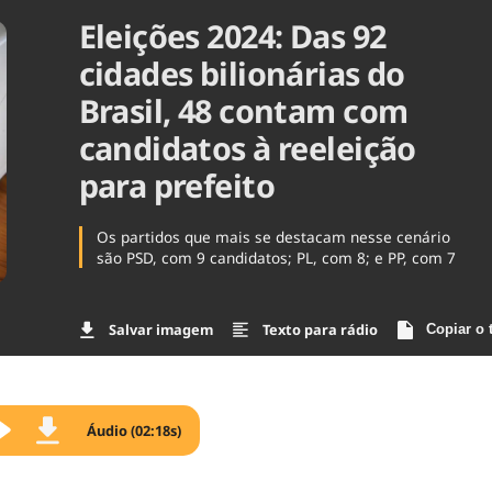
Eleições 2024: Das 92
Agronegóc
Brasil
cidades bilionárias do
Brasil Mine
Ciência & 
Brasil, 48 contam com
Cinema
candidatos à reeleição
Comporta
para prefeito
Os partidos que mais se destacam nesse cenário
são PSD, com 9 candidatos; PL, com 8; e PP, com 7
Salvar imagem
Texto para rádio
Copiar o 
Áudio (02:18s)