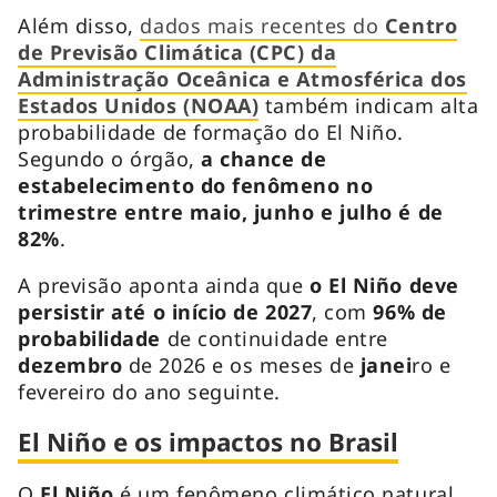
Além disso,
dados mais recentes do
Centro
de Previsão Climática (CPC) da
Administração Oceânica e Atmosférica dos
Estados Unidos (NOAA)
também indicam alta
probabilidade de formação do El Niño.
Segundo o órgão,
a chance de
estabelecimento do fenômeno no
trimestre entre maio, junho e julho é de
82%
.
A previsão aponta ainda que
o El Niño deve
persistir até o início de 2027
, com
96% de
probabilidade
de continuidade entre
dezembro
de 2026 e os meses de
janei
ro e
fevereiro do ano seguinte.
El Niño e os impactos no Brasil
O
El Niño
é um fenômeno climático natural