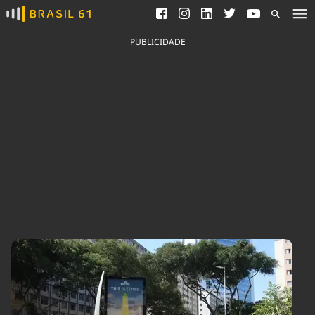
Ver todas as notícias
Saneamento
Podcasts
Indicadores
PUBLICIDADE
Área do comunicador
Bioinsumos
Publicidade Legal
Blog
Brasil Mineral
Fique por dentro do
Congresso Nacional e
Quem somos
nossos líderes.
Expediente
Acesse
Trabalhe no Brasil 61
Contato
Agronegócios
Comportamento
Meio Ambiente
Brasil
Cultura
Podcast
Brasil Mineral
Economia
Política
Ciência &
Educação
Saúde