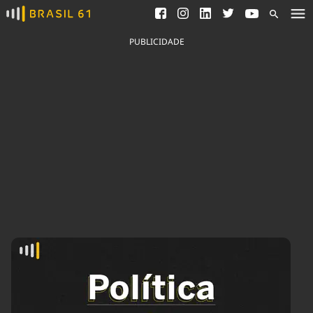
Ver todas as notícias
Saneamento
Podcasts
Indicadores
PUBLICIDADE
Área do comunicador
Bioinsumos
Publicidade Legal
Blog
Brasil Mineral
Fique por dentro do
Congresso Nacional e
Quem somos
nossos líderes.
Expediente
Acesse
Trabalhe no Brasil 61
Contato
Agronegócios
Comportamento
Meio Ambiente
Brasil
Cultura
Podcast
Brasil Mineral
Economia
Política
Ciência &
Educação
Saúde