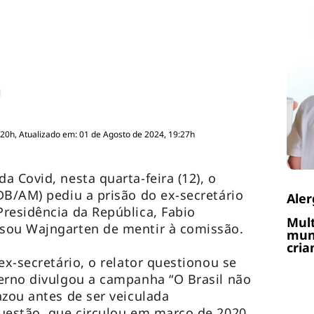
:20h, Atualizado em: 01 de Agosto de 2024, 19:27h
 Covid, nesta quarta-feira (12), o
DB/AM) pediu a prisão do ex-secretário
Aler
residência da República, Fabio
Mult
sou Wajngarten de mentir à comissão.
muni
cria
ex-secretário, o relator questionou se
erno divulgou a campanha “O Brasil não
azou antes de ser veiculada
uestão, que circulou em março de 2020,