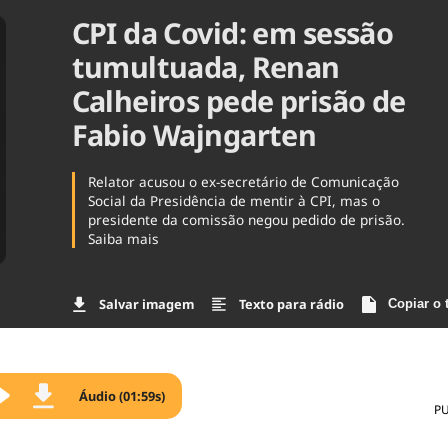
CPI da Covid: em sessão
Agronegóc
Brasil
tumultuada, Renan
Brasil Mine
Ciência & 
Calheiros pede prisão de
Cinema
Fabio Wajngarten
Comporta
Relator acusou o ex-secretário de Comunicação
Social da Presidência de mentir à CPI, mas o
presidente da comissão negou pedido de prisão.
Saiba mais
Salvar imagem
Texto para rádio
Copiar o 
Áudio (01:59s)
P