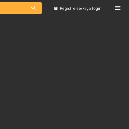
Registre-se/Faça login
s as notícias
Saneamento
s
Indicadores
 comunicador
Bioinsumos
ade Legal
Blog
Brasil Mineral
Quem somos
dentro do
Nacional e
Expediente
res.
Trabalhe no Brasil 61
Contato