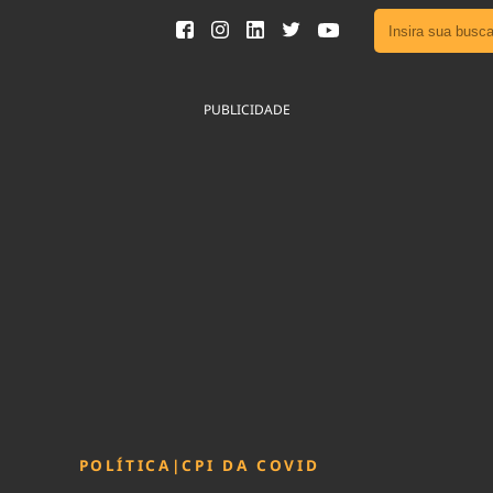
Ver toda
Podcast
PUBLICIDADE
Área do
Publicid
Fique por 
Congresso 
nossos líde
Acesse
POLÍTICA
|
CPI DA COVID