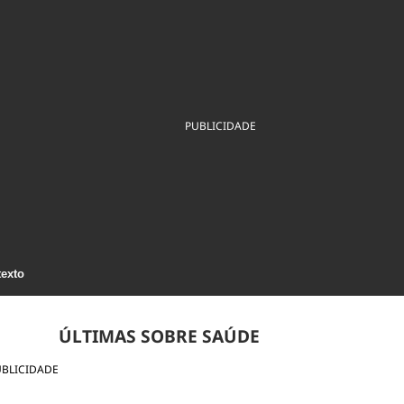
ios
Cultura
Podcast
Economia
Política
ral
Educação
Saúde
Tecnologia
Infraestrutura
Tempo
Internacional
mento
Meio Ambiente
PUBLICIDADE
texto
ÚLTIMAS SOBRE SAÚDE
UBLICIDADE