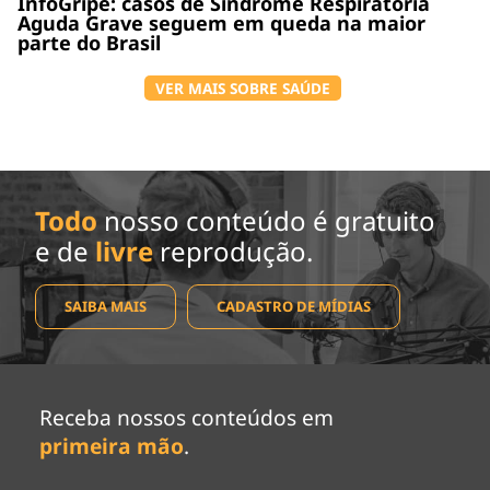
InfoGripe: casos de Síndrome Respiratória
Aguda Grave seguem em queda na maior
parte do Brasil
VER MAIS SOBRE SAÚDE
Todo
nosso conteúdo é gratuito
e de
livre
reprodução.
SAIBA MAIS
CADASTRO DE MÍDIAS
Receba nossos conteúdos em
primeira mão
.