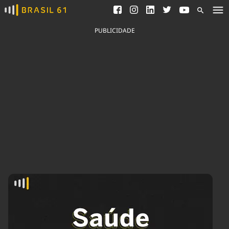
Ver todas as notícias
Saneamento
Podcasts
Indicadores
PUBLICIDADE
Área do comunicador
Bioinsumos
Publicidade Legal
Blog
Brasil Mineral
Fique por dentro do
Congresso Nacional e
Quem somos
nossos líderes.
Expediente
Acesse
Trabalhe no Brasil 61
Contato
Agronegócios
Comportamento
Meio Ambiente
Brasil
Cultura
Podcast
Brasil Mineral
Economia
Política
Ciência &
Educação
Saúde