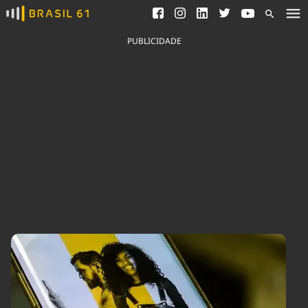
Ver todas as notícias
Saneamento
Podcasts
Indicadores
PUBLICIDADE
Área do comunicador
Bioinsumos
Publicidade Legal
Blog
Brasil Mineral
Fique por dentro do
Congresso Nacional e
Quem somos
nossos líderes.
Expediente
Acesse
Trabalhe no Brasil 61
Contato
Agronegócios
Comportamento
Meio Ambiente
Brasil
Cultura
Podcast
Brasil Mineral
Economia
Política
Ciência &
Educação
Saúde