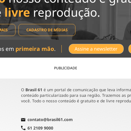
e
livre
reprodução.
MAIS
CADASTRO DE MÍDIAS
dos em
primeira mão
.
Assine a newsletter
PUBLICIDADE
O
Brasil 61
é um portal de comunicação que leva informaç
conteúdo particularizado para sua região. Trazemos as pr
você. Todo o nosso conteúdo é gratuito e de livre reprod
contato@brasil61.com
61 2109 9000