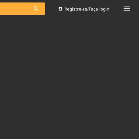
Registre-se/Faça login
s as notícias
Saneamento
s
Indicadores
 comunicador
Bioinsumos
ade Legal
Blog
Brasil Mineral
Quem somos
dentro do
Nacional e
Expediente
res.
Trabalhe no Brasil 61
Contato