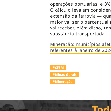
operações portuárias; e 3%
O cálculo leva em consider
extensão da ferrovia — qu
maior vai ser o percentual 
vai receber. Além disso, t
substância transportada.
Mineração: municípios afe
referentes à janeiro de 202
#CFEM
#Minas Gerais
#Mineração
Tod