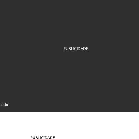
ios
Cultura
Podcast
Economia
Política
ral
Educação
Saúde
Tecnologia
Infraestrutura
Tempo
Internacional
mento
Meio Ambiente
PUBLICIDADE
texto
PUBLICIDADE