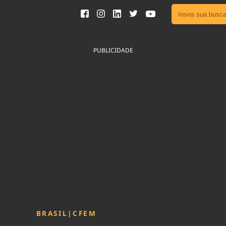
Ver toda
Podcast
PUBLICIDADE
Área do
Publicid
Fique por 
Congresso 
nossos líde
Acesse
BRASIL
|
CFEM