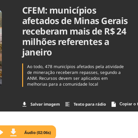
CFEM: municípios
Agronegóc
Brasil
afetados de Minas Gerais
Brasil Mine
Ciência & 
receberam mais de R$ 24
Cinema
milhões referentes a
Comporta
janeiro
Ao todo, 478 municípios afetados pela atividade
de mineração receberam repasses, segundo a
ANM. Recursos devem ser aplicados em
melhorias para a comunidade local
Salvar imagem
Texto para rádio
Copiar o 
Áudio (02:06s)