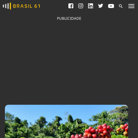
Ver todas as notícias
Saneamento
Podcasts
Indicadores
PUBLICIDADE
Área do comunicador
Bioinsumos
Publicidade Legal
Blog
Brasil Mineral
Fique por dentro do
Congresso Nacional e
Quem somos
nossos líderes.
Expediente
Acesse
Trabalhe no Brasil 61
Contato
Agronegócios
Comportamento
Meio Ambiente
Brasil
Cultura
Podcast
Brasil Mineral
Economia
Política
Ciência &
Educação
Saúde