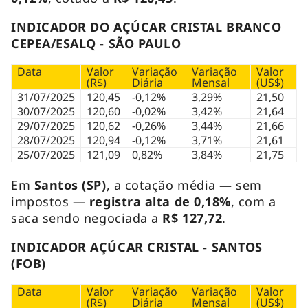
INDICADOR DO AÇÚCAR CRISTAL BRANCO
CEPEA/ESALQ - SÃO PAULO
Data
Valor
Variação
Variação
Valor
(R$)
Diária
Mensal
(US$)
31/07/2025
120,45
-0,12%
3,29%
21,50
30/07/2025
120,60
-0,02%
3,42%
21,64
29/07/2025
120,62
-0,26%
3,44%
21,66
28/07/2025
120,94
-0,12%
3,71%
21,61
25/07/2025
121,09
0,82%
3,84%
21,75
Em
Santos (SP)
, a cotação média — sem
impostos —
registra alta de 0,18%
, com a
saca sendo negociada a
R$ 127,72
.
INDICADOR AÇÚCAR CRISTAL - SANTOS
(FOB)
Data
Valor
Variação
Variação
Valor
(R$)
Diária
Mensal
(US$)