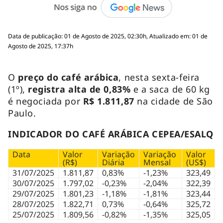
Data de publicação: 01 de Agosto de 2025, 02:30h, Atualizado em: 01 de
Agosto de 2025, 17:37h
O
preço do café arábica
, nesta sexta-feira
(1º),
registra alta de 0,83%
e a saca de 60 kg
é negociada por
R$ 1.811,87
na cidade de São
Paulo.
INDICADOR DO CAFÉ ARÁBICA CEPEA/ESALQ
Data
Valor
Variação
Variação
Valor
(R$)
Diária
Mensal
(US$)
31/07/2025
1.811,87
0,83%
-1,23%
323,49
30/07/2025
1.797,02
-0,23%
-2,04%
322,39
29/07/2025
1.801,23
-1,18%
-1,81%
323,44
28/07/2025
1.822,71
0,73%
-0,64%
325,72
25/07/2025
1.809,56
-0,82%
-1,35%
325,05