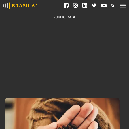
Ver todas as notícias
Saneamento
Podcasts
Indicadores
PUBLICIDADE
Área do comunicador
Bioinsumos
Publicidade Legal
Blog
Brasil Mineral
Fique por dentro do
Congresso Nacional e
Quem somos
nossos líderes.
Expediente
Acesse
Trabalhe no Brasil 61
Contato
Agronegócios
Comportamento
Meio Ambiente
Brasil
Cultura
Podcast
Brasil Mineral
Economia
Política
Ciência &
Educação
Saúde