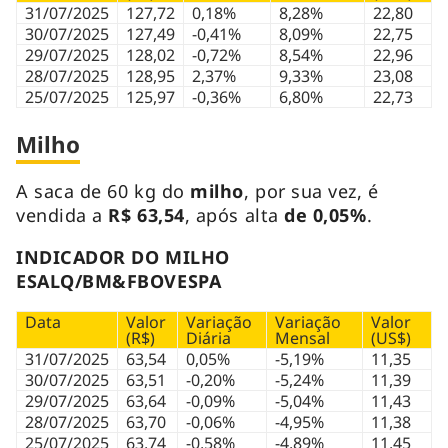
31/07/2025
127,72
0,18%
8,28%
22,80
30/07/2025
127,49
-0,41%
8,09%
22,75
29/07/2025
128,02
-0,72%
8,54%
22,96
28/07/2025
128,95
2,37%
9,33%
23,08
25/07/2025
125,97
-0,36%
6,80%
22,73
Milho
A saca de 60 kg do
milho
, por sua vez, é
vendida a
R$ 63,54
, após alta
de 0,05%
.
INDICADOR DO MILHO
ESALQ/BM&FBOVESPA
Data
Valor
Variação
Variação
Valor
(R$)
Diária
Mensal
(US$)
31/07/2025
63,54
0,05%
-5,19%
11,35
30/07/2025
63,51
-0,20%
-5,24%
11,39
29/07/2025
63,64
-0,09%
-5,04%
11,43
28/07/2025
63,70
-0,06%
-4,95%
11,38
25/07/2025
63,74
-0,58%
-4,89%
11,45