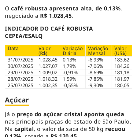
O
café robusta
apresenta alta
,
de 0,13%
,
negociado a
R$ 1.028,45
.
INDICADOR DO CAFÉ ROBUSTA
CEPEA/ESALQ
Data
Valor
Variação
Variação
Valor
(R$)
Diária
Mensal
(US$)
31/07/2025
1.028,45
0,13%
-6,93%
183,62
30/07/2025
1.027,07
1,79%
-7,06%
184,26
29/07/2025
1.009,02
-0,91%
-8,69%
181,18
28/07/2025
1.018,32
1,59%
-7,85%
181,97
25/07/2025
1.002,35
-0,55%
-9,30%
180,05
Açúcar
Já o
preço do açúcar cristal
aponta queda
nas principais praças do estado de São Paulo.
Na
capital
, o valor da saca de 50 kg
recuou
0,12%
, cotado a
R$ 120,45
.